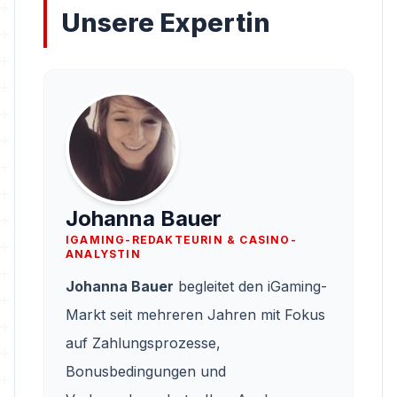
Unsere Expertin
Johanna Bauer
IGAMING-REDAKTEURIN & CASINO-
ANALYSTIN
Johanna Bauer
begleitet den iGaming-
Markt seit mehreren Jahren mit Fokus
auf Zahlungsprozesse,
Bonusbedingungen und