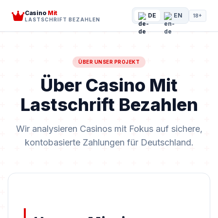
Casino
Mit
DE
EN
18+
LASTSCHRIFT BEZAHLEN
ÜBER UNSER PROJEKT
Über Casino Mit
Lastschrift Bezahlen
Wir analysieren Casinos mit Fokus auf sichere,
kontobasierte Zahlungen für Deutschland.